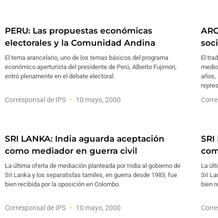
PERU: Las propuestas económicas
ARG
electorales y la Comunidad Andina
soc
El tema arancelario, uno de los temas básicos del programa
El tra
económico aperturista del presidente de Perú, Alberto Fujimori,
medio 
entró plenamente en el debate electoral.
años,
repres
Corresponsal de IPS
10 mayo, 2000
Corre
SRI LANKA: India aguarda aceptación
SRI
como mediador en guerra civil
com
La última oferta de mediación planteada por India al gobierno de
La últ
Sri Lanka y los separatistas tamiles, en guerra desde 1983, fue
Sri La
bien recibida por la oposición en Colombo.
bien r
Corresponsal de IPS
10 mayo, 2000
Corre