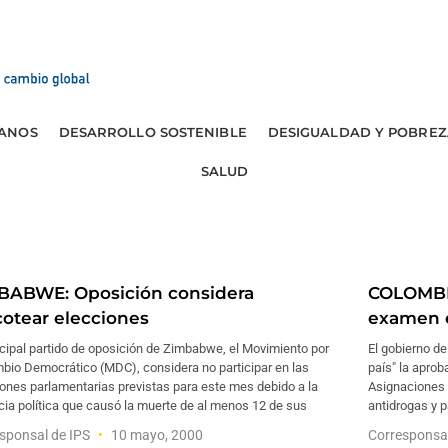
ANOS
DESARROLLO SOSTENIBLE
DESIGUALDAD Y POBREZ
SALUD
BABWE: Oposición considera
COLOMBIA
cotear elecciones
examen 
ncipal partido de oposición de Zimbabwe, el Movimiento por
El gobierno de
bio Democrático (MDC), considera no participar en las
país" la aprob
ones parlamentarias previstas para este mes debido a la
Asignaciones 
cia política que causó la muerte de al menos 12 de sus
antidrogas y p
sponsal de IPS
10 mayo, 2000
Corresponsa