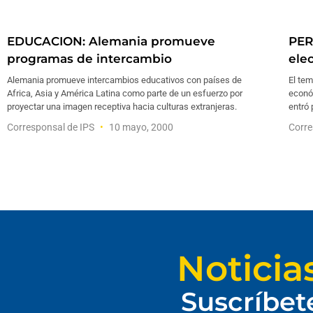
EDUCACION: Alemania promueve
PER
programas de intercambio
ele
Alemania promueve intercambios educativos con países de
El tem
Africa, Asia y América Latina como parte de un esfuerzo por
económ
proyectar una imagen receptiva hacia culturas extranjeras.
entró 
Corresponsal de IPS
10 mayo, 2000
Corre
Noticia
Suscríbet