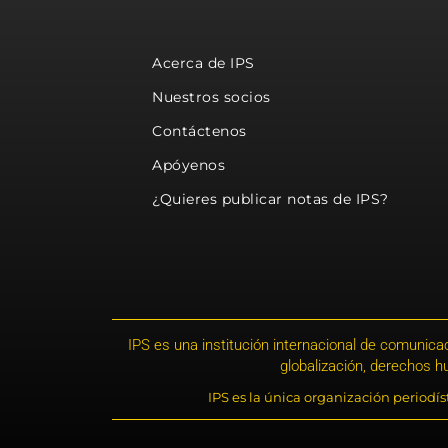
Acerca de IPS
Nuestros socios
Contáctenos
Apóyenos
¿Quieres publicar notas de IPS?
IPS es una institución internacional de comunicac
globalización, derechos 
IPS es la única organización periodí