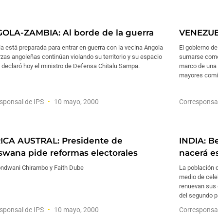
OLA-ZAMBIA: Al borde de la guerra
VENEZUEL
 está preparada para entrar en guerra con la vecina Angola
El gobierno de
rzas angoleñas continúan violando su territorio y su espacio
sumarse como 
 declaró hoy el ministro de Defensa Chitalu Sampa.
marco de una 
mayores comic
sponsal de IPS
10 mayo, 2000
Corresponsa
ICA AUSTRAL: Presidente de
INDIA: B
swana pide reformas electorales
nacerá e
ondwani Chirambo y Faith Dube
La población d
medio de cele
renuevan sus 
del segundo p
sponsal de IPS
10 mayo, 2000
Corresponsa