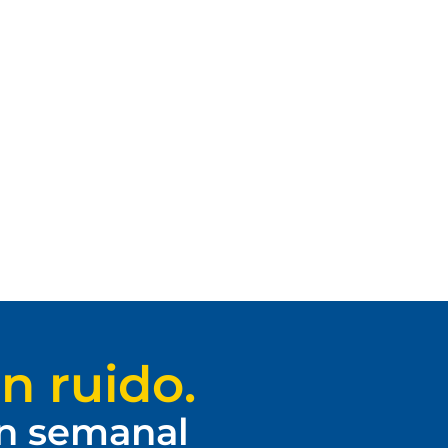
n ruido.
ín semanal