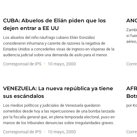
CUBA: Abuelos de Elián piden que los
ANG
dejen entrar a EE UU
Zambia
si fue
Los abuelos del niño náufrago cubano Elián González
aéreo,
consideraron inhumana y carente de razones la negativa de
Estados Unidos a concederles visas de ingreso en vísperas de la
audiencia judicial sobre una demanda de asilo para el menor.
Corresponsal de IPS
10 mayo, 2000
Corre
VENEZUELA: La nueva república ya tiene
AFR
sus escándalos
Bot
Los medios políticos y judiciales de Venezuela quedaron
por K
sometidos desde hoy a las repercusiones de una bomba lanzada
por la fiscalía general que, en plena temporada electoral, puso en
manos de los tribunales denuncias sobre irregularidades graves.
Corresponsal de IPS
10 mayo, 2000
Corre