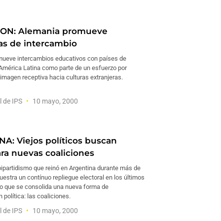
ON: Alemania promueve
s de intercambio
ueve intercambios educativos con países de
 América Latina como parte de un esfuerzo por
imagen receptiva hacia culturas extranjeras.
l de IPS
10 mayo, 2000
A: Viejos políticos buscan
ara nuevas coaliciones
 bipartidismo que reinó en Argentina durante más de
estra un contínuo repliegue electoral en los últimos
po que se consolida una nueva forma de
 política: las coaliciones.
l de IPS
10 mayo, 2000