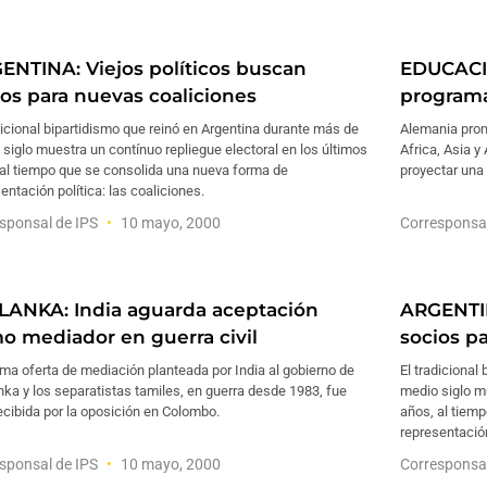
ENTINA: Viejos políticos buscan
EDUCACI
ios para nuevas coaliciones
programa
dicional bipartidismo que reinó en Argentina durante más de
Alemania prom
siglo muestra un contínuo repliegue electoral en los últimos
Africa, Asia y
 al tiempo que se consolida una nueva forma de
proyectar una 
entación política: las coaliciones.
sponsal de IPS
10 mayo, 2000
Corresponsa
 LANKA: India aguarda aceptación
ARGENTIN
o mediador en guerra civil
socios p
ima oferta de mediación planteada por India al gobierno de
El tradicional
nka y los separatistas tamiles, en guerra desde 1983, fue
medio siglo mu
ecibida por la oposición en Colombo.
años, al tiem
representación
sponsal de IPS
10 mayo, 2000
Corresponsa