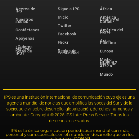
Acerca de
Sigue a IPS
África
IPS
Inicio
América
Nuestros
Latina y el
socios
Caribe
Twitter
Contáctenos
América del
Norte
Facebook
Apóyenos
Asia-
Flickr
Pacífico
¿Quieres
publicar
Reglas de
notas de
Europa
comunidad
IPS?
Medio
Oriente y
Norte de
África
Mundo
IPS es una institución internacional de comunicación cuyo eje es una
agencia mundial de noticias que amplifica las voces del Sur y de la
sociedad civil sobre desarrollo, globalización, derechos humanos y
ambiente. Copyright © 2025 IPS-Inter Press Service. Todos los
derechos reservados.
IPS es la única organización periodística mundial con más
personal y corresponsales en el mundo en desarrollo que en los
países ricos. DONAR