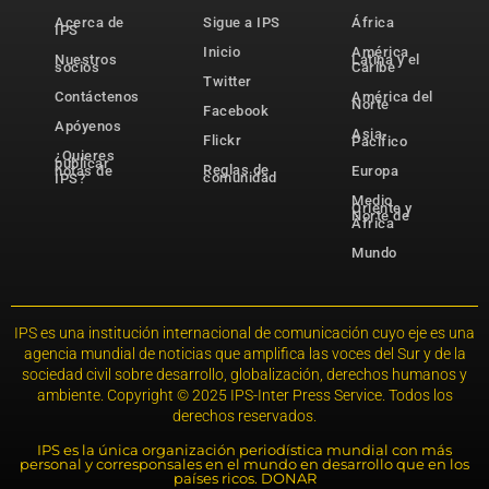
Acerca de
Sigue a IPS
África
IPS
Inicio
América
Nuestros
Latina y el
socios
Caribe
Twitter
Contáctenos
América del
Norte
Facebook
Apóyenos
Asia-
Flickr
Pacífico
¿Quieres
publicar
Reglas de
notas de
Europa
comunidad
IPS?
Medio
Oriente y
Norte de
África
Mundo
IPS es una institución internacional de comunicación cuyo eje es una
agencia mundial de noticias que amplifica las voces del Sur y de la
sociedad civil sobre desarrollo, globalización, derechos humanos y
ambiente. Copyright © 2025 IPS-Inter Press Service. Todos los
derechos reservados.
IPS es la única organización periodística mundial con más
personal y corresponsales en el mundo en desarrollo que en los
países ricos. DONAR