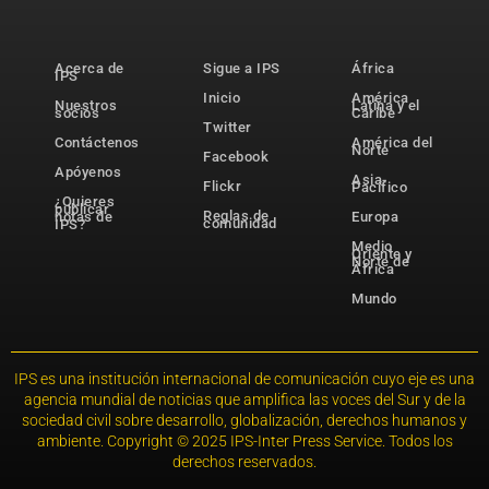
Acerca de
Sigue a IPS
África
IPS
Inicio
América
Nuestros
Latina y el
socios
Caribe
Twitter
Contáctenos
América del
Norte
Facebook
Apóyenos
Asia-
Flickr
Pacífico
¿Quieres
publicar
Reglas de
notas de
Europa
comunidad
IPS?
Medio
Oriente y
Norte de
África
Mundo
IPS es una institución internacional de comunicación cuyo eje es una
agencia mundial de noticias que amplifica las voces del Sur y de la
sociedad civil sobre desarrollo, globalización, derechos humanos y
ambiente. Copyright © 2025 IPS-Inter Press Service. Todos los
derechos reservados.