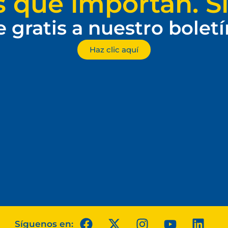
s que importan. Si
e gratis a nuestro bolet
Haz clic aquí
Síguenos en: