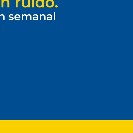
n ruido.
ín semanal