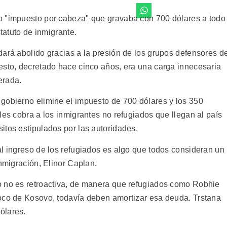
o "impuesto por cabeza" que gravaba con 700 dólares a todo
statuto de inmigrante.
dará abolido gracias a la presión de los grupos defensores d
esto, decretado hace cinco años, era una carga innecesaria
erada.
gobierno elimine el impuesto de 700 dólares y los 350
les cobra a los inmigrantes no refugiados que llegan al país
itos estipulados por las autoridades.
al ingreso de los refugiados es algo que todos consideran un
Inmigración, Elinor Caplan.
o no es retroactiva, de manera que refugiados como Robhie
poco de Kosovo, todavía deben amortizar esa deuda. Trstana
ólares.