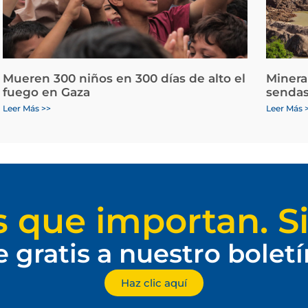
Mueren 300 niños en 300 días de alto el
Minera
fuego en Gaza
sendas
Leer Más >>
Leer Más 
s que importan. Si
e gratis a nuestro bolet
Haz clic aquí