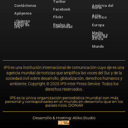
Twitter
Contáctenos
América del
Norte
Facebook
Apóyenos
Asia-
Flickr
Pacífico
¿Quieres
publicar
Reglas de
notas de
Europa
comunidad
IPS?
Medio
Oriente y
Norte de
África
Mundo
IPS es una institución internacional de comunicación cuyo eje es una
agencia mundial de noticias que amplifica las voces del Sur y de la
sociedad civil sobre desarrollo, globalización, derechos humanos y
ambiente. Copyright © 2025 IPS-Inter Press Service. Todos los
derechos reservados.
IPS es la única organización periodística mundial con más
personal y corresponsales en el mundo en desarrollo que en los
países ricos. DONAR
Desarrollo & Hosting: Atiko.Studio