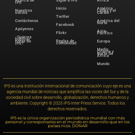
Acerca de
Sigue a IPS
África
IPS
Inicio
América
Nuestros
Latina y el
socios
Caribe
Twitter
Contáctenos
América del
Norte
Facebook
Apóyenos
Asia-
Flickr
Pacífico
¿Quieres
publicar
Reglas de
notas de
Europa
comunidad
IPS?
Medio
Oriente y
Norte de
África
Mundo
IPS es una institución internacional de comunicación cuyo eje es una
agencia mundial de noticias que amplifica las voces del Sur y de la
sociedad civil sobre desarrollo, globalización, derechos humanos y
ambiente. Copyright © 2025 IPS-Inter Press Service. Todos los
derechos reservados.
IPS es la única organización periodística mundial con más
personal y corresponsales en el mundo en desarrollo que en los
países ricos. DONAR