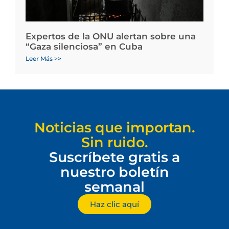
Expertos de la ONU alertan sobre una
“Gaza silenciosa” en Cuba
Leer Más >>
Noticias que importan.
Sin ruido.
Suscríbete gratis a
nuestro boletín
semanal
Haz clic aquí