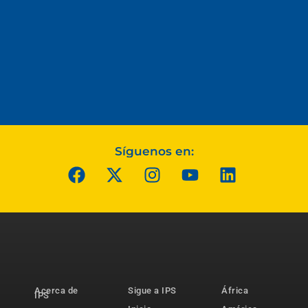
Síguenos en:
Acerca de
Sigue a IPS
África
IPS