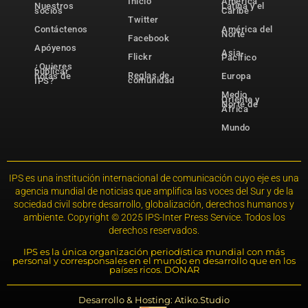
Inicio
América
Nuestros
Latina y el
socios
Caribe
Twitter
Contáctenos
América del
Norte
Facebook
Apóyenos
Asia-
Flickr
Pacífico
¿Quieres
publicar
Reglas de
notas de
Europa
comunidad
IPS?
Medio
Oriente y
Norte de
África
Mundo
IPS es una institución internacional de comunicación cuyo eje es una
agencia mundial de noticias que amplifica las voces del Sur y de la
sociedad civil sobre desarrollo, globalización, derechos humanos y
ambiente. Copyright © 2025 IPS-Inter Press Service. Todos los
derechos reservados.
IPS es la única organización periodística mundial con más
personal y corresponsales en el mundo en desarrollo que en los
países ricos. DONAR
Desarrollo & Hosting: Atiko.Studio