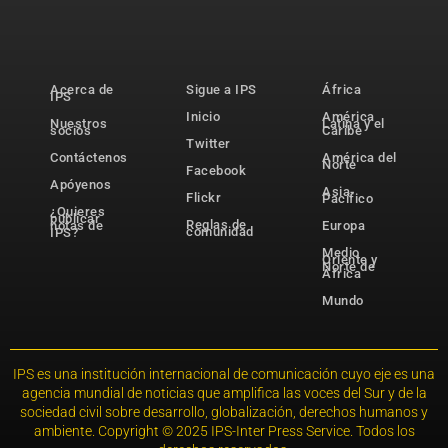
Acerca de
Sigue a IPS
África
IPS
Inicio
América
Nuestros
Latina y el
socios
Caribe
Twitter
Contáctenos
América del
Norte
Facebook
Apóyenos
Asia-
Flickr
Pacífico
¿Quieres
publicar
Reglas de
notas de
Europa
comunidad
IPS?
Medio
Oriente y
Norte de
África
Mundo
IPS es una institución internacional de comunicación cuyo eje es una
agencia mundial de noticias que amplifica las voces del Sur y de la
sociedad civil sobre desarrollo, globalización, derechos humanos y
ambiente. Copyright © 2025 IPS-Inter Press Service. Todos los