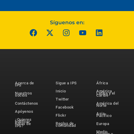
Síguenos en:
Acerca de
Sigue a IPS
África
IPS
Inicio
América
Nuestros
Latina y el
socios
Caribe
Twitter
Contáctenos
América del
Norte
Facebook
Apóyenos
Asia-
Flickr
Pacífico
¿Quieres
publicar
Reglas de
notas de
Europa
comunidad
IPS?
Medio
Oriente y