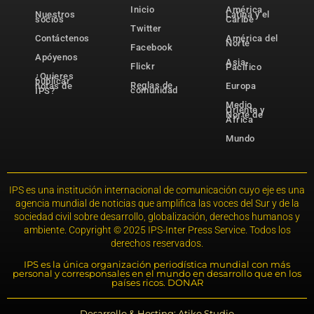
Inicio
América
Nuestros
Latina y el
socios
Caribe
Twitter
Contáctenos
América del
Norte
Facebook
Apóyenos
Asia-
Flickr
Pacífico
¿Quieres
publicar
Reglas de
notas de
Europa
comunidad
IPS?
Medio
Oriente y
Norte de
África
Mundo
IPS es una institución internacional de comunicación cuyo eje es una
agencia mundial de noticias que amplifica las voces del Sur y de la
sociedad civil sobre desarrollo, globalización, derechos humanos y
ambiente. Copyright © 2025 IPS-Inter Press Service. Todos los
derechos reservados.
IPS es la única organización periodística mundial con más
personal y corresponsales en el mundo en desarrollo que en los
países ricos. DONAR
Desarrollo & Hosting: Atiko.Studio