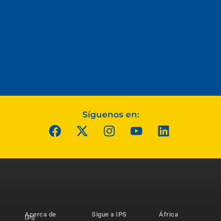
Síguenos en:
Acerca de
Sigue a IPS
África
IPS