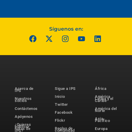
Síguenos en:
Acerca de
Sigue a IPS
África
IPS
Inicio
América
Nuestros
Latina y el
socios
Caribe
Twitter
Contáctenos
América del
Norte
Facebook
Apóyenos
Asia-
Flickr
Pacífico
¿Quieres
publicar
Reglas de
notas de
Europa
comunidad
IPS?