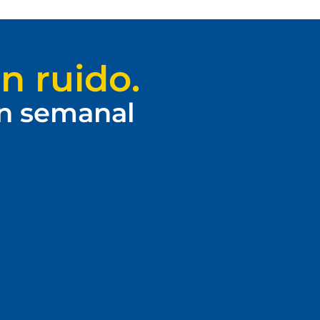
n ruido.
ín semanal