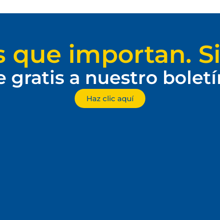
s que importan. Si
e gratis a nuestro bolet
Haz clic aquí