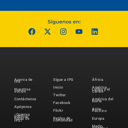
Síguenos en:
Acerca de
Sigue a IPS
África
IPS
Inicio
América
Nuestros
Latina y el
socios
Caribe
Twitter
Contáctenos
América del
Norte
Facebook
Apóyenos
Asia-
Flickr
Pacífico
¿Quieres
publicar
Reglas de
notas de
Europa
comunidad
IPS?
Medio