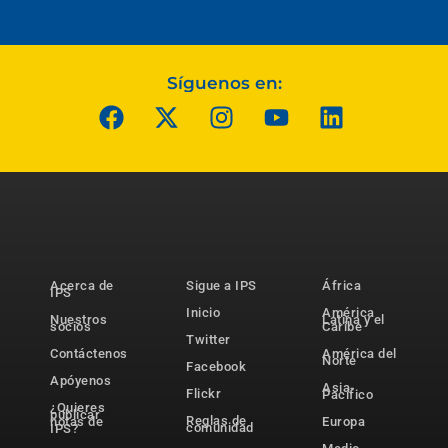
Síguenos en:
Acerca de
Sigue a IPS
África
IPS
Inicio
América
Nuestros
Latina y el
socios
Caribe
Twitter
Contáctenos
América del
Norte
Facebook
Apóyenos
Asia-
Flickr
Pacífico
¿Quieres
publicar
Reglas de
notas de
Europa
comunidad
IPS?