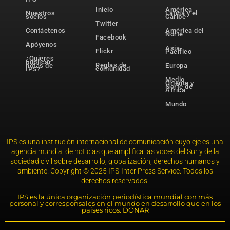
Inicio
América
Nuestros
Latina y el
socios
Caribe
Twitter
Contáctenos
América del
Norte
Facebook
Apóyenos
Asia-
Flickr
Pacífico
¿Quieres
publicar
Reglas de
notas de
Europa
comunidad
IPS?
Medio
Oriente y
Norte de
África
Mundo
IPS es una institución internacional de comunicación cuyo eje es una
agencia mundial de noticias que amplifica las voces del Sur y de la
sociedad civil sobre desarrollo, globalización, derechos humanos y
ambiente. Copyright © 2025 IPS-Inter Press Service. Todos los
derechos reservados.
IPS es la única organización periodística mundial con más
personal y corresponsales en el mundo en desarrollo que en los
países ricos. DONAR