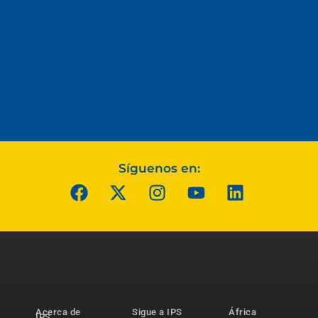
Síguenos en:
Acerca de
Sigue a IPS
África
IPS