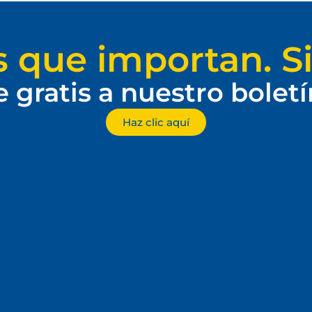
s que importan. Si
e gratis a nuestro bolet
Haz clic aquí