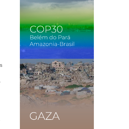
os
.
e