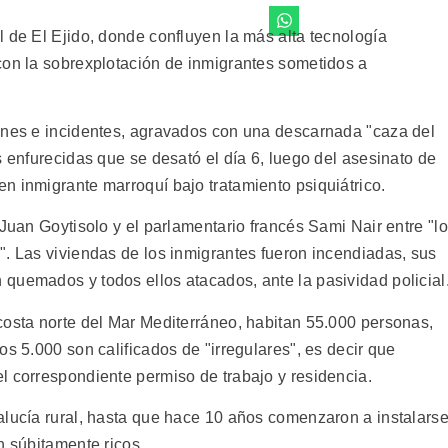
 de El Ejido, donde confluyen la más alta tecnología
con la sobrexplotación de inmigrantes sometidos a
ones e incidentes, agravados con una descarnada "caza del
s enfurecidas que se desató el día 6, luego del asesinato de
n inmigrante marroquí bajo tratamiento psiquiátrico.
 Juan Goytisolo y el parlamentario francés Sami Nair entre "l
". Las viviendas de los inmigrantes fueron incendiadas, sus
quemados y todos ellos atacados, ante la pasividad policial
costa norte del Mar Mediterráneo, habitan 55.000 personas,
os 5.000 son calificados de "irregulares", es decir que
l correspondiente permiso de trabajo y residencia.
alucía rural, hasta que hace 10 años comenzaron a instalars
n súbitamente ricos.