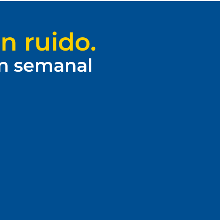
n ruido.
ín semanal