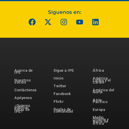
Síguenos en:
Acerca de
Sigue a IPS
África
IPS
Inicio
América
Nuestros
Latina y el
socios
Caribe
Twitter
Contáctenos
América del
Norte
Facebook
Apóyenos
Asia-
Flickr
Pacífico
¿Quieres
publicar
Reglas de
notas de
Europa
comunidad
IPS?
Medio
Oriente y
Norte de
África