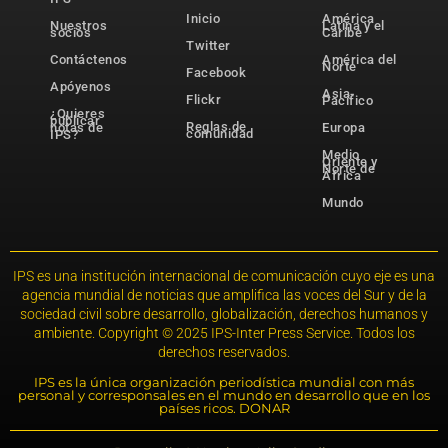
Inicio
América
Nuestros
Latina y el
socios
Caribe
Twitter
Contáctenos
América del
Norte
Facebook
Apóyenos
Asia-
Flickr
Pacífico
¿Quieres
publicar
Reglas de
notas de
Europa
comunidad
IPS?
Medio
Oriente y
Norte de
África
Mundo
IPS es una institución internacional de comunicación cuyo eje es una
agencia mundial de noticias que amplifica las voces del Sur y de la
sociedad civil sobre desarrollo, globalización, derechos humanos y
ambiente. Copyright © 2025 IPS-Inter Press Service. Todos los
derechos reservados.
IPS es la única organización periodística mundial con más
personal y corresponsales en el mundo en desarrollo que en los
países ricos. DONAR