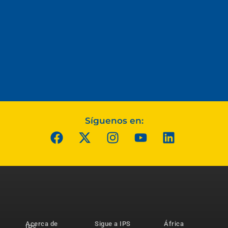
Síguenos en:
Acerca de
Sigue a IPS
África
IPS