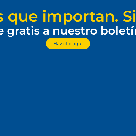
s que importan. Si
e gratis a nuestro bolet
Haz clic aquí