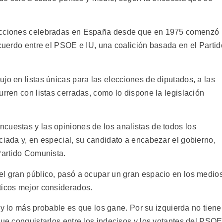
lecciones celebradas en España desde que en 1975 comenzó
acuerdo entre el PSOE e IU, una coalición basada en el Partid
jo en listas únicas para las elecciones de diputados, a las
urren con listas cerradas, como lo dispone la legislación
cuestas y las opiniones de los analistas de todos los
ciada y, en especial, su candidato a encabezar el gobierno,
Partido Comunista.
el gran público, pasó a ocupar un gran espacio en los medio
ticos mejor considerados.
os y lo más probable es que los gane. Por su izquierda no tiene
que conquistarlos entre los indecisos y los votantes del PSOE