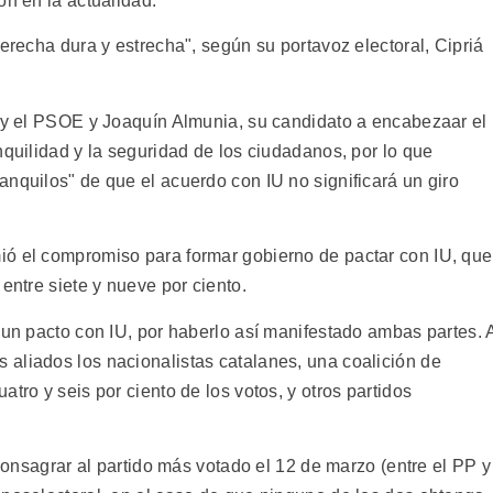
on en la actualidad.
derecha dura y estrecha", según su portavoz electoral, Cipriá
r y el PSOE y Joaquín Almunia, su candidato a encabezaar el
nquilidad y la seguridad de los ciudadanos, por lo que
nquilos" de que el acuerdo con IU no significará un giro
ió el compromiso para formar gobierno de pactar con IU, que
entre siete y nueve por ciento.
 un pacto con IU, por haberlo así manifestado ambas partes. 
aliados los nacionalistas catalanes, una coalición de
tro y seis por ciento de los votos, y otros partidos
 consagrar al partido más votado el 12 de marzo (entre el PP y