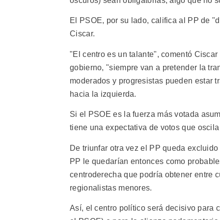
oscuros) sean obligatorias, algo que no s
El PSOE, por su lado, califica al PP de "
Ciscar.
"El centro es un talante", comentó Cisca
gobierno, "siempre van a pretender la tra
moderados y progresistas pueden estar tra
hacia la izquierda.
Si el PSOE es la fuerza más votada asum
tiene una expectativa de votos que oscila 
De triunfar otra vez el PP queda excluido
PP le quedarían entonces como probables 
centroderecha que podría obtener entre cua
regionalistas menores.
Así, el centro político será decisivo para