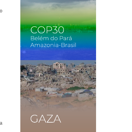
to
La