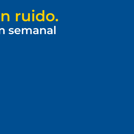
n ruido.
ín semanal