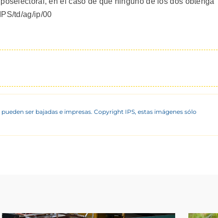
 poselectoral, en el caso de que ninguno de los dos obtenga
IPS/td/ag/ip/00
 pueden ser bajadas e impresas. Copyright IPS, estas imágenes sólo