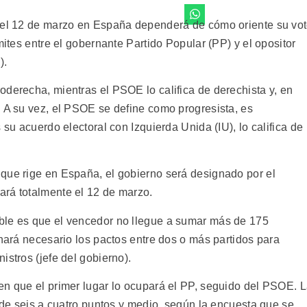
 del 12 de marzo en España dependerá de cómo oriente su vo
mites entre el gobernante Partido Popular (PP) y el opositor
).
oderecha, mientras el PSOE lo califica de derechista y, en
. A su vez, el PSOE se define como progresista, es
 su acuerdo electoral con Izquierda Unida (IU), lo califica de
que rige en España, el gobierno será designado por el
ará totalmente el 12 de marzo.
ble es que el vencedor no llegue a sumar más de 175
 hará necesario los pactos entre dos o más partidos para
istros (jefe del gobierno).
en que el primer lugar lo ocupará el PP, seguido del PSOE. 
a de seis a cuatro puntos y medio, según la encuesta que se