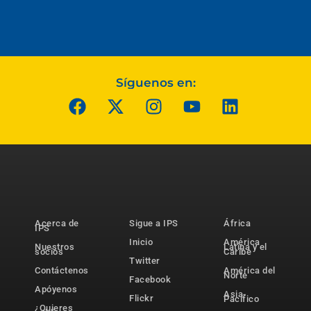
Síguenos en:
Acerca de
Sigue a IPS
África
IPS
Inicio
América
Nuestros
Latina y el
socios
Caribe
Twitter
Contáctenos
América del
Norte
Facebook
Apóyenos
Asia-
Flickr
Pacífico
¿Quieres