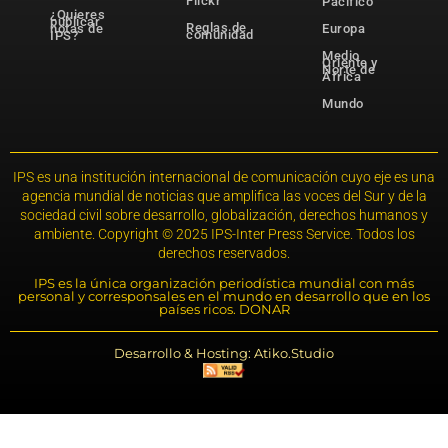
Flickr
Pacífico
¿Quieres
publicar
Reglas de
notas de
Europa
comunidad
IPS?
Medio
Oriente y
Norte de
África
Mundo
IPS es una institución internacional de comunicación cuyo eje es una
agencia mundial de noticias que amplifica las voces del Sur y de la
sociedad civil sobre desarrollo, globalización, derechos humanos y
ambiente. Copyright © 2025 IPS-Inter Press Service. Todos los
derechos reservados.
IPS es la única organización periodística mundial con más
personal y corresponsales en el mundo en desarrollo que en los
países ricos. DONAR
Desarrollo & Hosting: Atiko.Studio