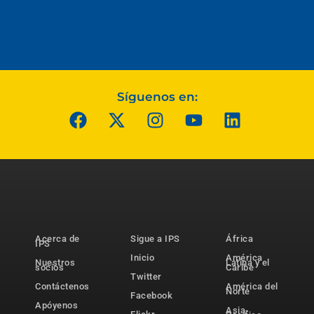
Síguenos en:
Acerca de
Sigue a IPS
África
IPS
Inicio
América
Nuestros
Latina y el
socios
Caribe
Twitter
Contáctenos
América del
Norte
Facebook
Apóyenos
Asia-