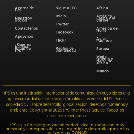
Acerca de
Sigue a IPS
África
IPS
Inicio
América
Nuestros
Latina y el
socios
Caribe
Twitter
Contáctenos
América del
Norte
Facebook
Apóyenos
Asia-
Flickr
Pacífico
¿Quieres
publicar
Reglas de
notas de
Europa
comunidad
IPS?
Medio
Oriente y
Norte de
África
Mundo
IPS es una institución internacional de comunicación cuyo eje es una
agencia mundial de noticias que amplifica las voces del Sur y de la
sociedad civil sobre desarrollo, globalización, derechos humanos y
ambiente. Copyright © 2025 IPS-Inter Press Service. Todos los
derechos reservados.
IPS es la única organización periodística mundial con más
personal y corresponsales en el mundo en desarrollo que en los
países ricos. DONAR