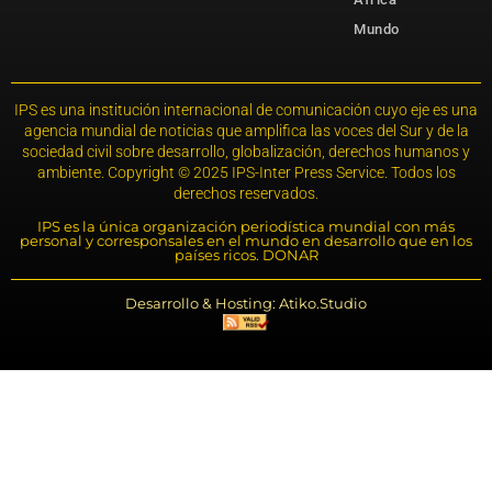
Mundo
IPS es una institución internacional de comunicación cuyo eje es una
agencia mundial de noticias que amplifica las voces del Sur y de la
sociedad civil sobre desarrollo, globalización, derechos humanos y
ambiente. Copyright © 2025 IPS-Inter Press Service. Todos los
derechos reservados.
IPS es la única organización periodística mundial con más
personal y corresponsales en el mundo en desarrollo que en los
países ricos. DONAR
Desarrollo & Hosting: Atiko.Studio