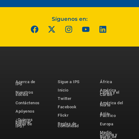
Síguenos en:
Acerca de
Sigue a IPS
África
IPS
Inicio
América
Nuestros
Latina y el
socios
Caribe
Twitter
Contáctenos
América del
Norte
Facebook
Apóyenos
Asia-
Flickr
Pacífico
¿Quieres
publicar
Reglas de
notas de
Europa
comunidad
IPS?
Medio
Oriente y
Norte de
África