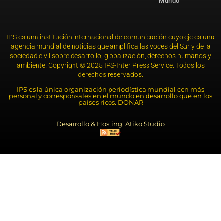
Mundo
IPS es una institución internacional de comunicación cuyo eje es una
agencia mundial de noticias que amplifica las voces del Sur y de la
sociedad civil sobre desarrollo, globalización, derechos humanos y
ambiente. Copyright © 2025 IPS-Inter Press Service. Todos los
derechos reservados.
IPS es la única organización periodística mundial con más
personal y corresponsales en el mundo en desarrollo que en los
países ricos. DONAR
Desarrollo & Hosting: Atiko.Studio