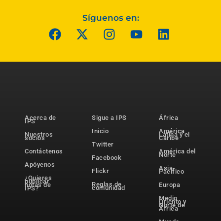
Síguenos en:
Acerca de
Sigue a IPS
África
IPS
Inicio
América
Nuestros
Latina y el
socios
Caribe
Twitter
Contáctenos
América del
Norte
Facebook
Apóyenos
Asia-
Flickr
Pacífico
¿Quieres
publicar
Reglas de
notas de
Europa
comunidad
IPS?
Medio
Oriente y
Norte de
África