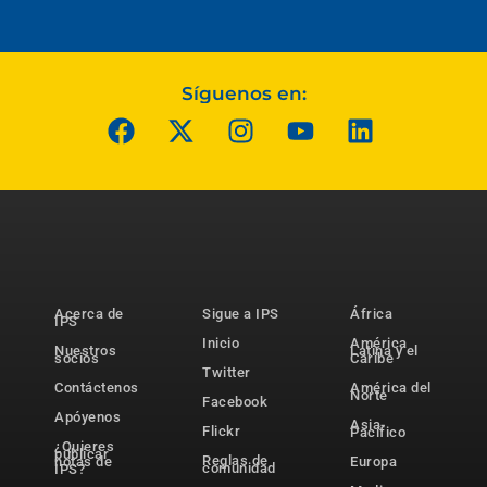
Síguenos en:
Acerca de
Sigue a IPS
África
IPS
Inicio
América
Nuestros
Latina y el
socios
Caribe
Twitter
Contáctenos
América del
Norte
Facebook
Apóyenos
Asia-
Flickr
Pacífico
¿Quieres
publicar
Reglas de
notas de
Europa
comunidad
IPS?