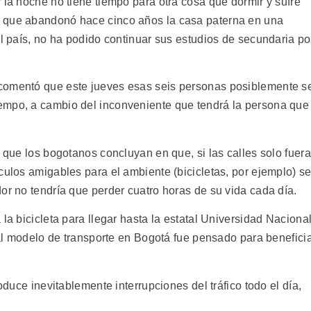
 la noche no tiene tiempo para otra cosa que dormir y sufre
e que abandonó hace cinco años la casa paterna en una
el país, no ha podido continuar sus estudios de secundaria po
comentó que este jueves esas seis personas posiblemente s
empo, a cambio del inconveniente que tendrá la persona que
e que los bogotanos concluyan en que, si las calles solo fuer
culos amigables para el ambiente (bicicletas, por ejemplo) s
or no tendría que perder cuatro horas de su vida cada día.
la bicicleta para llegar hasta la estatal Universidad Naciona
tual modelo de transporte en Bogotá fue pensado para benefici
roduce inevitablemente interrupciones del tráfico todo el día,