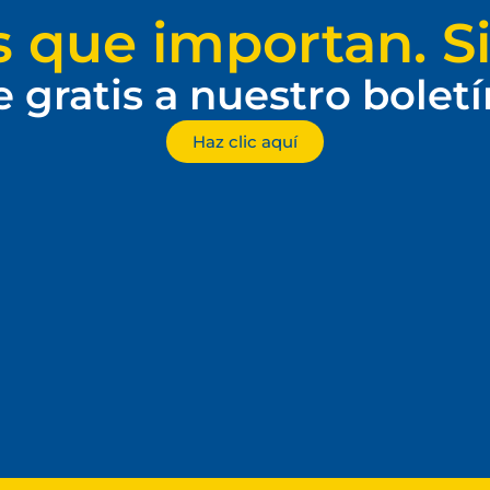
s que importan. Si
e gratis a nuestro bolet
Haz clic aquí