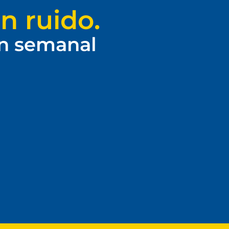
n ruido.
ín semanal