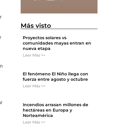
r
Más visto
e
Proyectos solares vs
comunidades mayas entran en
nueva etapa
Leer Más >>
an
El fenómeno El Niño llega con
e
fuerza entre agosto y octubre
Leer Más >>
l
ar
Incendios arrasan millones de
hectáreas en Europa y
Norteamérica
Leer Más >>