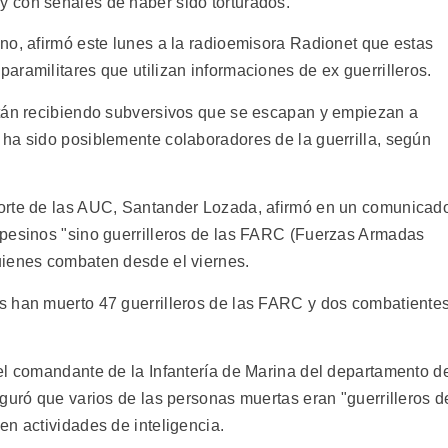
 con señales de haber sido torturados.
no, afirmó este lunes a la radioemisora Radionet que estas
ramilitares que utilizan informaciones de ex guerrilleros.
stán recibiendo subversivos que se escapan y empiezan a
ha sido posiblemente colaboradores de la guerrilla, según
orte de las AUC, Santander Lozada, afirmó en un comunicad
mpesinos "sino guerrilleros de las FARC (Fuerzas Armadas
uienes combaten desde el viernes.
s han muerto 47 guerrilleros de las FARC y dos combatiente
el comandante de la Infantería de Marina del departamento d
guró que varios de las personas muertas eran "guerrilleros d
en actividades de inteligencia.