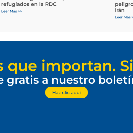
refugiados en la RDC
peligr
Irán
Leer Más >>
Leer Más 
s que importan. Si
e gratis a nuestro bolet
Haz clic aquí