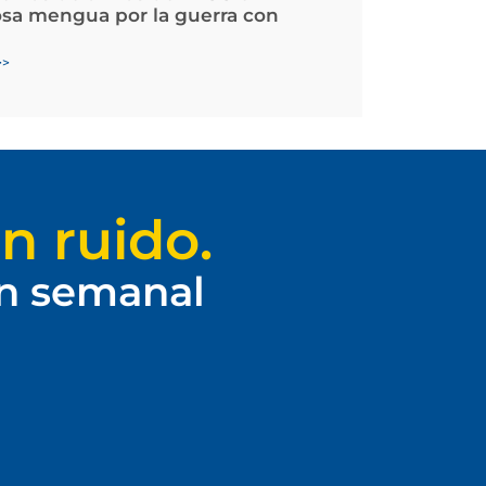
osa mengua por la guerra con
>>
n ruido.
ín semanal