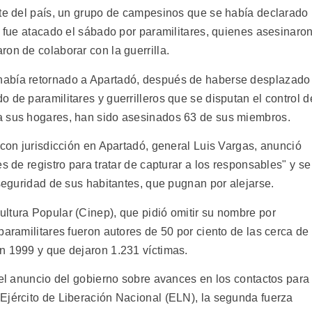
ste del país, un grupo de campesinos que se había declarado
7 fue atacado el sábado por paramilitares, quienes asesinaro
on de colaborar con la guerrilla.
había retornado a Apartadó, después de haberse desplazado
 de paramilitares y guerrilleros que se disputan el control d
a sus hogares, han sido asesinados 63 de sus miembros.
 con jurisdicción en Apartadó, general Luis Vargas, anunció
s de registro para tratar de capturar a los responsables" y se
 seguridad de sus habitantes, que pugnan por alejarse.
ltura Popular (Cinep), que pidió omitir su nombre por
paramilitares fueron autores de 50 por ciento de las cerca de
n 1999 y que dejaron 1.231 víctimas.
 el anuncio del gobierno sobre avances en los contactos para
Ejército de Liberación Nacional (ELN), la segunda fuerza