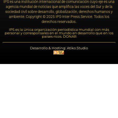
IPS es una institución internacional de comunicación cuyo eje es una
agencia mundial de noticias que amplifica las voces del Sur y de la
sociedad civil sobre desarrollo, globalización, derechos humanos y
ambiente. Copyright © 2025 IPS-Inter Press Service. Todos los
derechos reservados.
IPS es la única organización periodística mundial con más
personal y corresponsales en el mundo en desarrollo que en los
países ricos. DONAR
Desarrollo & Hosting: Atiko.Studio