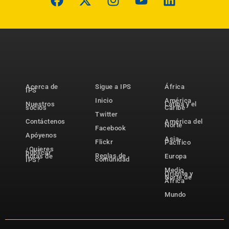
Acerca de
Sigue a IPS
África
IPS
Inicio
América
Nuestros
Latina y el
socios
Caribe
Twitter
Contáctenos
América del
Norte
Facebook
Apóyenos
Asia-
Flickr
Pacífico
¿Quieres
publicar
Reglas de
notas de
Europa
comunidad
IPS?
Medio
Oriente y
Norte de
África
Mundo