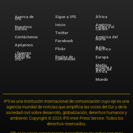
Acerca de
Sigue a IPS
África
IPS
Inicio
América
Nuestros
Latina y el
socios
Caribe
Twitter
Contáctenos
América del
Norte
Facebook
Apóyenos
Asia-
Flickr
Pacífico
¿Quieres
publicar
Reglas de
notas de
Europa
comunidad
IPS?
Medio
Oriente y
Norte de
África
Mundo
IPS es una institución internacional de comunicación cuyo eje es una
agencia mundial de noticias que amplifica las voces del Sur y de la
sociedad civil sobre desarrollo, globalización, derechos humanos y
ambiente. Copyright © 2025 IPS-Inter Press Service. Todos los
derechos reservados.
IPS es la única organización periodística mundial con más