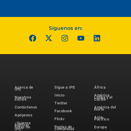
Síguenos en:
Acerca de
Sigue a IPS
África
IPS
Inicio
América
Nuestros
Latina y el
socios
Caribe
Twitter
Contáctenos
América del
Norte
Facebook
Apóyenos
Asia-
Flickr
Pacífico
¿Quieres
publicar
Reglas de
notas de
Europa
comunidad
IPS?