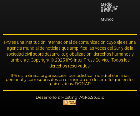
Medio
Oriente y
Norte de
África
Mundo
IPS es una institución internacional de comunicación cuyo eje es una
agencia mundial de noticias que amplifica las voces del Sur y de la
sociedad civil sobre desarrollo, globalización, derechos humanos y
ambiente. Copyright © 2025 IPS-Inter Press Service. Todos los
derechos reservados.
IPS es la única organización periodística mundial con más
personal y corresponsales en el mundo en desarrollo que en los
países ricos. DONAR
Desarrollo & Hosting: Atiko.Studio