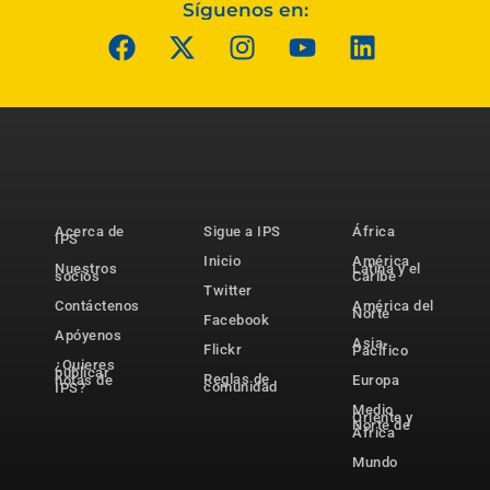
Síguenos en:
Acerca de
Sigue a IPS
África
IPS
Inicio
América
Nuestros
Latina y el
socios
Caribe
Twitter
Contáctenos
América del
Norte
Facebook
Apóyenos
Asia-
Flickr
Pacífico
¿Quieres
publicar
Reglas de
notas de
Europa
comunidad
IPS?
Medio
Oriente y
Norte de
África
Mundo