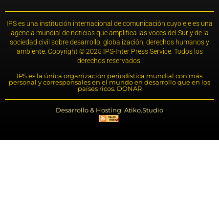
IPS es una institución internacional de comunicación cuyo eje es una
agencia mundial de noticias que amplifica las voces del Sur y de la
sociedad civil sobre desarrollo, globalización, derechos humanos y
ambiente. Copyright © 2025 IPS-Inter Press Service. Todos los
derechos reservados.
IPS es la única organización periodística mundial con más
personal y corresponsales en el mundo en desarrollo que en los
países ricos. DONAR
Desarrollo & Hosting: Atiko.Studio