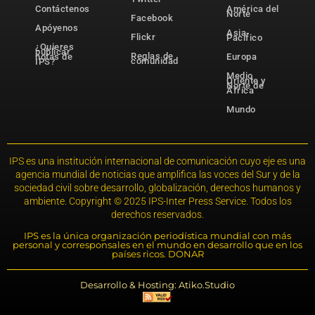
Contáctenos
América del
Norte
Facebook
Apóyenos
Asia-
Flickr
Pacífico
¿Quieres
publicar
Reglas de
notas de
Europa
comunidad
IPS?
Medio
Oriente y
Norte de
África
Mundo
IPS es una institución internacional de comunicación cuyo eje es una
agencia mundial de noticias que amplifica las voces del Sur y de la
sociedad civil sobre desarrollo, globalización, derechos humanos y
ambiente. Copyright © 2025 IPS-Inter Press Service. Todos los
derechos reservados.
IPS es la única organización periodística mundial con más
personal y corresponsales en el mundo en desarrollo que en los
países ricos. DONAR
Desarrollo & Hosting: Atiko.Studio