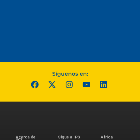
Síguenos en:
Acerca de
Sigue a IPS
África
IPS