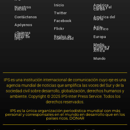
Inicio
América
Nuestros
Latina y el
socios
Caribe
Twitter
Contáctenos
América del
Norte
Facebook
Apóyenos
Asia-
Flickr
Pacífico
¿Quieres
publicar
Reglas de
notas de
Europa
comunidad
IPS?
Medio
Oriente y
Norte de
África
Mundo
IPS es una institución internacional de comunicación cuyo eje es una
agencia mundial de noticias que amplifica las voces del Sur y de la
sociedad civil sobre desarrollo, globalización, derechos humanos y
ambiente. Copyright © 2025 IPS-Inter Press Service. Todos los
derechos reservados.
IPS es la única organización periodística mundial con más
personal y corresponsales en el mundo en desarrollo que en los
países ricos. DONAR