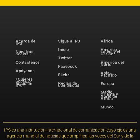
Acerca de
Sigue a IPS
África
IPS
Inicio
América
Nuestros
Latina y el
socios
Caribe
Twitter
Contáctenos
América del
Norte
Facebook
Apóyenos
Asia-
Flickr
Pacífico
¿Quieres
publicar
Reglas de
notas de
Europa
comunidad
IPS?
Medio
Oriente y
Norte de
África
Mundo
IPS es una institución internacional de comunicación cuyo eje es una
agencia mundial de noticias que amplifica las voces del Sur y de la