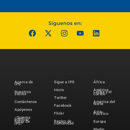
Síguenos en:
Acerca de
Sigue a IPS
África
IPS
Inicio
América
Nuestros
Latina y el
socios
Caribe
Twitter
Contáctenos
América del
Norte
Facebook
Apóyenos
Asia-
Flickr
Pacífico
¿Quieres
publicar
Reglas de
notas de
Europa
comunidad
IPS?
Medio