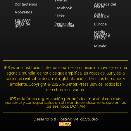
Twitter
Contáctenos
América del
Norte
Facebook
Apóyenos
Asia-
Flickr
Pacífico
¿Quieres
publicar
Reglas de
notas de
Europa
comunidad
IPS?
Medio
Oriente y
Norte de
África
Mundo
IPS es una institución internacional de comunicación cuyo eje es una
agencia mundial de noticias que amplifica las voces del Sur y de la
sociedad civil sobre desarrollo, globalización, derechos humanos y
ambiente. Copyright © 2025 IPS-Inter Press Service. Todos los
derechos reservados.
IPS es la única organización periodística mundial con más
personal y corresponsales en el mundo en desarrollo que en los
países ricos. DONAR
Desarrollo & Hosting: Atiko.Studio