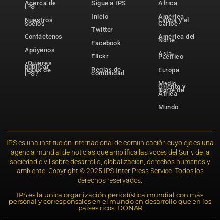
Acerca de
Sigue a IPS
África
IPS
Inicio
América
Nuestros
Latina y el
socios
Caribe
Twitter
Contáctenos
América del
Norte
Facebook
Apóyenos
Asia-
Flickr
Pacífico
¿Quieres
publicar
Reglas de
notas de
Europa
comunidad
IPS?
Medio
Oriente y
Norte de
África
Mundo
IPS es una institución internacional de comunicación cuyo eje es una
agencia mundial de noticias que amplifica las voces del Sur y de la
sociedad civil sobre desarrollo, globalización, derechos humanos y
ambiente. Copyright © 2025 IPS-Inter Press Service. Todos los
derechos reservados.
IPS es la única organización periodística mundial con más
personal y corresponsales en el mundo en desarrollo que en los
países ricos. DONAR