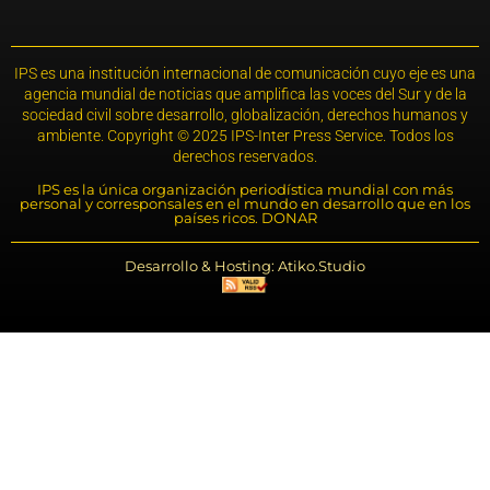
IPS es una institución internacional de comunicación cuyo eje es una
agencia mundial de noticias que amplifica las voces del Sur y de la
sociedad civil sobre desarrollo, globalización, derechos humanos y
ambiente. Copyright © 2025 IPS-Inter Press Service. Todos los
derechos reservados.
IPS es la única organización periodística mundial con más
personal y corresponsales en el mundo en desarrollo que en los
países ricos. DONAR
Desarrollo & Hosting: Atiko.Studio