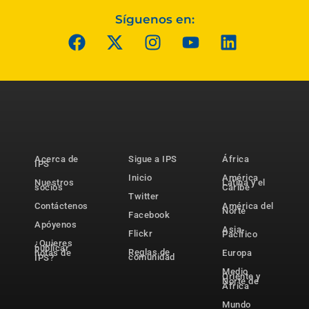
Síguenos en:
Acerca de
Sigue a IPS
África
IPS
Inicio
América
Nuestros
Latina y el
socios
Caribe
Twitter
Contáctenos
América del
Norte
Facebook
Apóyenos
Asia-
Flickr
Pacífico
¿Quieres
publicar
Reglas de
notas de
Europa
comunidad
IPS?
Medio
Oriente y
Norte de
África
Mundo