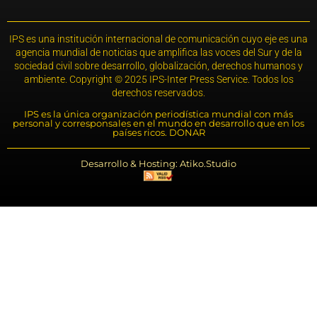
IPS es una institución internacional de comunicación cuyo eje es una
agencia mundial de noticias que amplifica las voces del Sur y de la
sociedad civil sobre desarrollo, globalización, derechos humanos y
ambiente. Copyright © 2025 IPS-Inter Press Service. Todos los
derechos reservados.
IPS es la única organización periodística mundial con más
personal y corresponsales en el mundo en desarrollo que en los
países ricos. DONAR
Desarrollo & Hosting: Atiko.Studio