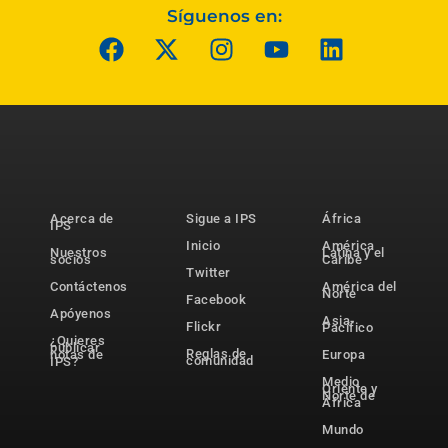
Síguenos en:
Acerca de
Sigue a IPS
África
IPS
Inicio
América
Nuestros
Latina y el
socios
Caribe
Twitter
Contáctenos
América del
Norte
Facebook
Apóyenos
Asia-
Flickr
Pacífico
¿Quieres
publicar
Reglas de
notas de
Europa
comunidad
IPS?
Medio
Oriente y
Norte de
África
Mundo