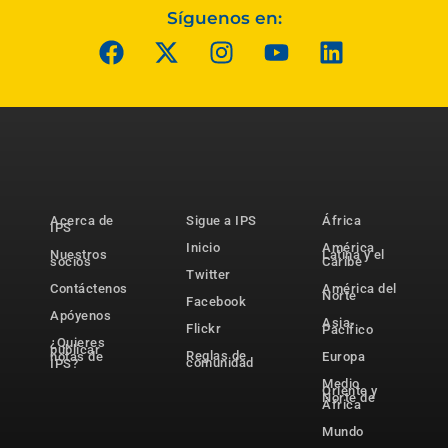
Síguenos en:
Acerca de
Sigue a IPS
África
IPS
Inicio
América
Nuestros
Latina y el
socios
Caribe
Twitter
Contáctenos
América del
Norte
Facebook
Apóyenos
Asia-
Flickr
Pacífico
¿Quieres
publicar
Reglas de
notas de
Europa
comunidad
IPS?
Medio
Oriente y
Norte de
África
Mundo