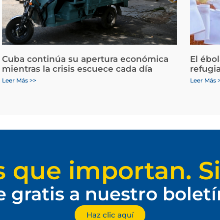
Cuba continúa su apertura económica
El ébo
mientras la crisis escuece cada día
refugi
Leer Más >>
Leer Más 
s que importan. Si
e gratis a nuestro bolet
Haz clic aquí