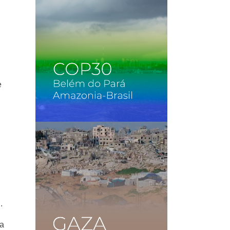
e
.
ra