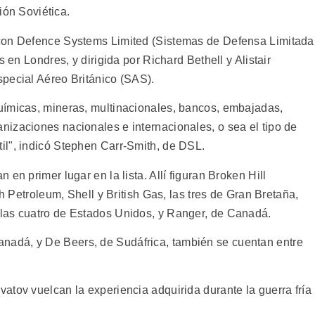
nión Soviética.
con Defence Systems Limited (Sistemas de Defensa Limitada
s en Londres, y dirigida por Richard Bethell y Alistair
pecial Aéreo Británico (SAS).
uímicas, mineras, multinacionales, bancos, embajadas,
izaciones nacionales e internacionales, o sea el tipo de
il", indicó Stephen Carr-Smith, de DSL.
en primer lugar en la lista. Allí figuran Broken Hill
sh Petroleum, Shell y British Gas, las tres de Gran Bretaña,
las cuatro de Estados Unidos, y Ranger, de Canadá.
adá, y De Beers, de Sudáfrica, también se cuentan entre
atov vuelcan la experiencia adquirida durante la guerra fría
.