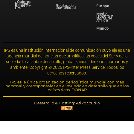
¿Quieres
publicar
Reglas de
notas de
Europa
comunidad
IPS?
Medio
Oriente y
Norte de
África
Mundo
IPS es una institución internacional de comunicación cuyo eje es una
agencia mundial de noticias que amplifica las voces del Sur y de la
sociedad civil sobre desarrollo, globalización, derechos humanos y
ambiente. Copyright © 2025 IPS-Inter Press Service. Todos los
derechos reservados.
IPS es la única organización periodística mundial con más
personal y corresponsales en el mundo en desarrollo que en los
países ricos. DONAR
Desarrollo & Hosting: Atiko.Studio