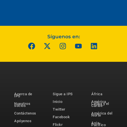
Síguenos en:
Acerca de
Sigue a IPS
África
IPS
Inicio
América
Nuestros
Latina y el
socios
Caribe
Twitter
Contáctenos
América del
Norte
Facebook
Apóyenos
Asia-
Flickr
Pacífico