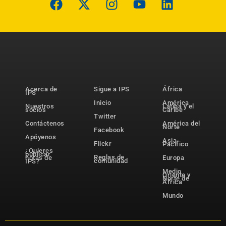
Acerca de
Sigue a IPS
África
IPS
Inicio
América
Nuestros
Latina y el
socios
Caribe
Twitter
Contáctenos
América del
Norte
Facebook
Apóyenos
Asia-
Flickr
Pacífico
¿Quieres
publicar
Reglas de
notas de
Europa
comunidad
IPS?
Medio
Oriente y
Norte de
África
Mundo