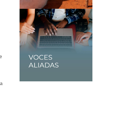
.
s
e
ca