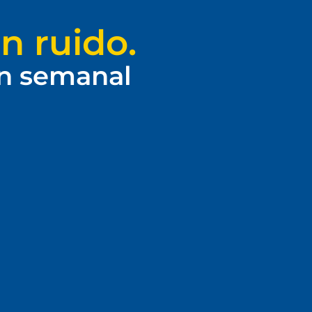
n ruido.
ín semanal