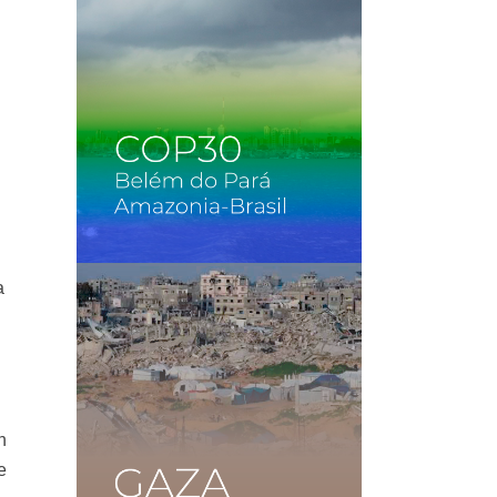
a
n
e