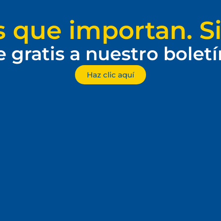
s que importan. Si
e gratis a nuestro bolet
Haz clic aquí