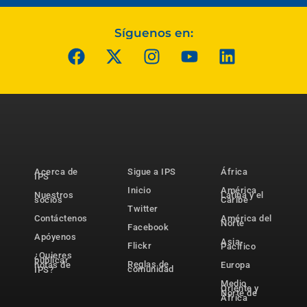
Síguenos en:
Acerca de
Sigue a IPS
África
IPS
Inicio
América
Nuestros
Latina y el
socios
Caribe
Twitter
Contáctenos
América del
Norte
Facebook
Apóyenos
Asia-
Flickr
Pacífico
¿Quieres
publicar
Reglas de
notas de
Europa
comunidad
IPS?
Medio
Oriente y
Norte de
África