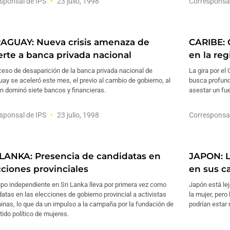
sponsal de IPS
23 julio, 1998
Corresponsa
AGUAY: Nueva crisis amenaza de
CARIBE: 
rte a banca privada nacional
en la reg
ceso de desaparición de la banca privada nacional de
La gira por el
ay se aceleró este mes, el previo al cambio de gobierno, al
busca profundi
n dominó siete bancos y financieras.
asestar un fue
sponsal de IPS
23 julio, 1998
Corresponsa
 LANKA: Presencia de candidatas en
JAPON: L
cciones provinciales
en sus c
po independiente en Sri Lanka lleva por primera vez como
Japón está lej
atas en las elecciones de gobierno provincial a activistas
la mujer, pero
nas, lo que da un impulso a la campaña por la fundación de
podrían estar
tido político de mujeres.