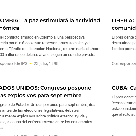
OMBIA: La paz estimulará la actividad
LIBERIA: 
nómica
comunid
 del conflicto armado en Colombia, una perspectiva
El presidente 
ecida por el diálogo entre representantes sociales y el
defraudado po
ente Ejército de Liberación Nacional, determinaría el ahorro
fondos prometi
00 millones de dólares al año, según un estudio privado.
sponsal de IPS
23 julio, 1998
Corresponsa
ADOS UNIDOS: Congreso pospone
CUBA: Ca
as explosivos para septiembre
El presidente 
"verdaderament
ngreso de Estados Unidos pospuso para septiembre, dos
estadouniden
antes de las elecciones legislativas, debates
que afectó su
ialmente explosivos sobre política exterior, ayuda y
cio, a causa del enfrentamiento entre los dos grandes
os.