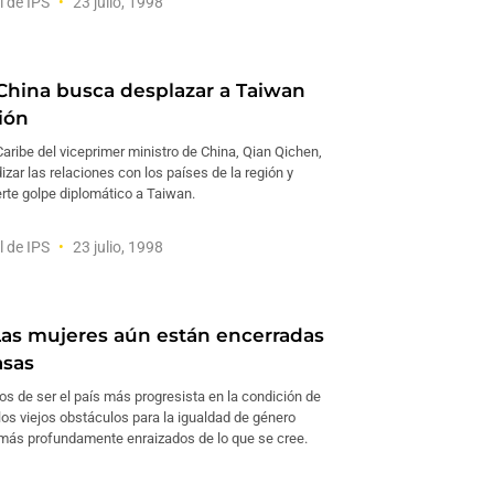
l de IPS
23 julio, 1998
China busca desplazar a Taiwan
ión
 Caribe del viceprimer ministro de China, Qian Qichen,
zar las relaciones con los países de la región y
rte golpe diplomático a Taiwan.
l de IPS
23 julio, 1998
as mujeres aún están encerradas
asas
os de ser el país más progresista en la condición de
 los viejos obstáculos para la igualdad de género
 más profundamente enraizados de lo que se cree.