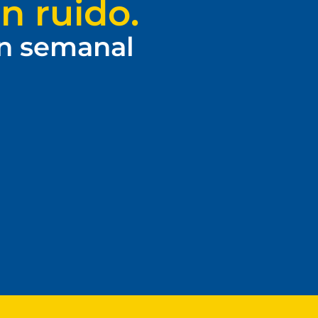
n ruido.
ín semanal