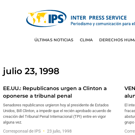
ÚLTIMAS NOTICIAS
CLIMA
DERECHOS HUM
julio 23, 1998
EE.UU.: Republicanos urgen a Clinton a
VEN
oponerse a tribunal penal
alu
Senadores republicanos urgieron hoy al presidente de Estados
El int
Unidos, Bill Clinton, a impedir que el recién aprobado acuerdo de
fracas
creación del Tribunal Penal Internacional (TPI) entre en vigor
abstuv
alguna vez.
grupo 
Corresponsal de IPS
23 julio, 1998
Corre