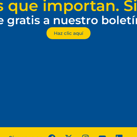
s que importan. Si
e gratis a nuestro bolet
Haz clic aquí