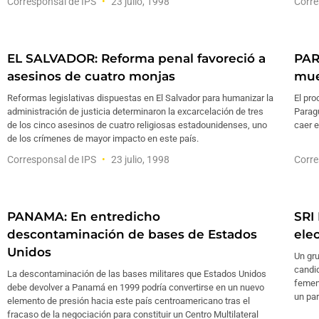
Corresponsal de IPS
23 julio, 1998
Corre
EL SALVADOR: Reforma penal favoreció a
PAR
asesinos de cuatro monjas
mue
Reformas legislativas dispuestas en El Salvador para humanizar la
El pro
administración de justicia determinaron la excarcelación de tres
Paragu
de los cinco asesinos de cuatro religiosas estadounidenses, uno
caer e
de los crímenes de mayor impacto en este país.
Corresponsal de IPS
23 julio, 1998
Corre
PANAMA: En entredicho
SRI
descontaminación de bases de Estados
ele
Unidos
Un gru
candid
La descontaminación de las bases militares que Estados Unidos
femeni
debe devolver a Panamá en 1999 podría convertirse en un nuevo
un par
elemento de presión hacia este país centroamericano tras el
fracaso de la negociación para constituir un Centro Multilateral