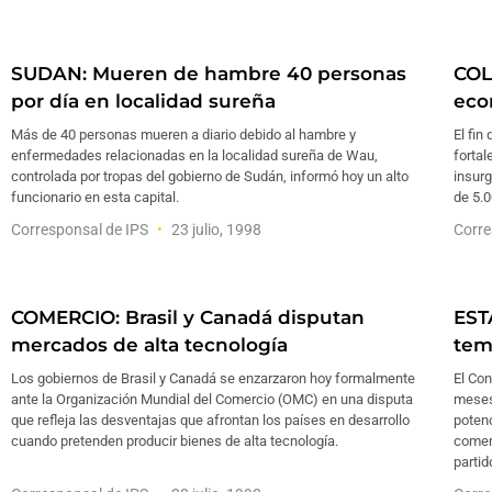
SUDAN: Mueren de hambre 40 personas
COL
por día en localidad sureña
eco
Más de 40 personas mueren a diario debido al hambre y
El fin
enfermedades relacionadas en la localidad sureña de Wau,
fortal
controlada por tropas del gobierno de Sudán, informó hoy un alto
insurg
funcionario en esta capital.
de 5.0
Corresponsal de IPS
23 julio, 1998
Corre
COMERCIO: Brasil y Canadá disputan
EST
mercados de alta tecnología
tem
Los gobiernos de Brasil y Canadá se enzarzaron hoy formalmente
El Co
ante la Organización Mundial del Comercio (OMC) en una disputa
meses 
que refleja las desventajas que afrontan los países en desarrollo
potenc
cuando pretenden producir bienes de alta tecnología.
comer
partid