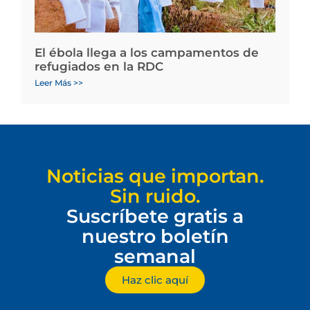
El ébola llega a los campamentos de
refugiados en la RDC
Leer Más >>
Noticias que importan.
Sin ruido.
Suscríbete gratis a
nuestro boletín
semanal
Haz clic aquí