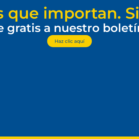
s que importan. Si
e gratis a nuestro bolet
Haz clic aquí