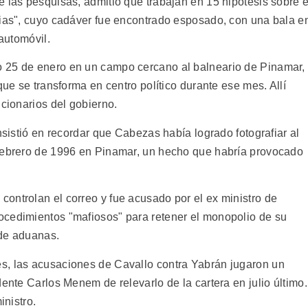
 las pesquisas, admitió que trabajan en 15 hipótesis sobre e
cias", cuyo cadáver fue encontrado esposado, con una bala e
 automóvil.
 25 de enero en un campo cercano al balneario de Pinamar,
que se transforma en centro político durante ese mes. Allí
ncionarios del gobierno.
nsistió en recordar que Cabezas había logrado fotografiar al
 febrero de 1996 en Pinamar, un hecho que habría provocado
ontrolan el correo y fue acusado por el ex ministro de
ocedimientos "mafiosos" para retener el monopolio de su
 de aduanas.
s, las acusaciones de Cavallo contra Yabrán jugaron un
dente Carlos Menem de relevarlo de la cartera en julio último.
inistro.