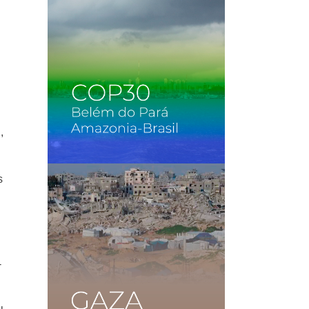
,
s
-