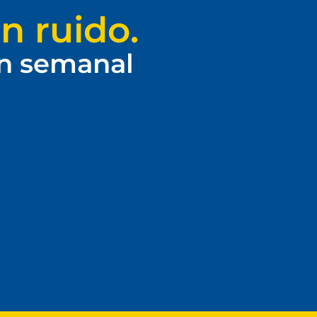
n ruido.
ín semanal